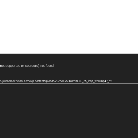
 not supported or source(s) not found
ttps://julienmascheroni.com/wp-content/uploads/2025/03/SHOWREEL_25_loop_web.mp4?_=2