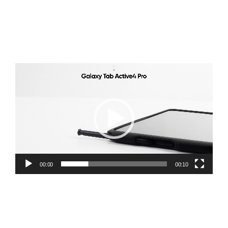
Lecteur
vidéo
00:00
00:10